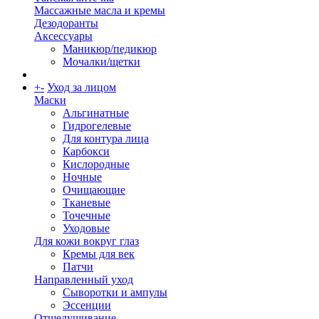
Массажные масла и кремы
Дезодоранты
Аксессуары
Маникюр/педикюр
Мочалки/щетки
+
-
Уход за лицом
Маски
Альгинатные
Гидрогелевые
Для контура лица
Карбокси
Кислородные
Ночные
Очищающие
Тканевые
Точечные
Уходовые
Для кожи вокруг глаз
Кремы для век
Патчи
Направленный уход
Сыворотки и ампулы
Эссенции
Отшелушивание