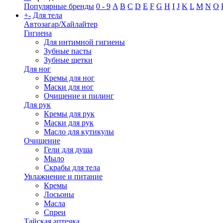
Популярные бренды
0 - 9
A
B
C
D
E
F
G
H
I
J
K
L
M
N
O
+
-
Для тела
Автозагар/Хайлайтер
Гигиена
Для интимной гигиены
Зубные пасты
Зубные щетки
Для ног
Кремы для ног
Маски для ног
Очищение и пилинг
Для рук
Кремы для рук
Маски для рук
Масло для кутикулы
Очищение
Гели для душа
Мыло
Скрабы для тела
Увлажнение и питание
Кремы
Лосьоны
Масла
Спреи
Тайская аптечка