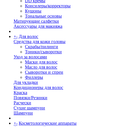
DD кремы
Консилеры/корректоры
Кушоны
Тональные основы
Матирующие салфетки
Аксессуары для макияжа
+
-
Для волос
Средства для кожи головы
Скрабы/пилинги
Тоники/сыворотки
Уход за волосами
Маски для волос
Масло для волос
Сыворотки и спреи
Филлеры
Для укладки
Кондиционеры для волос
Краска
Повязки/Резинки
Расчески
Сухие шампуни
Шампуни
+
-
Косметологические аппараты