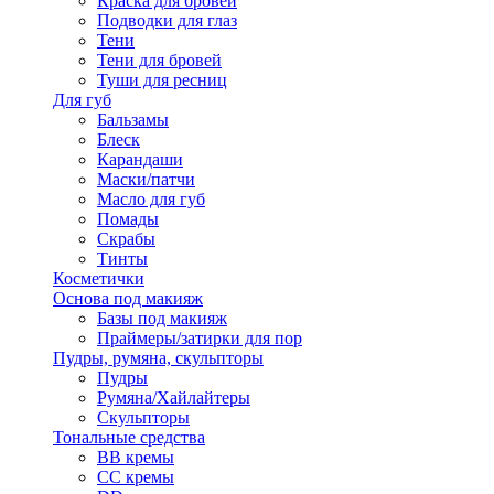
Краска для бровей
Подводки для глаз
Тени
Тени для бровей
Туши для ресниц
Для губ
Бальзамы
Блеск
Карандаши
Маски/патчи
Масло для губ
Помады
Скрабы
Тинты
Косметички
Основа под макияж
Базы под макияж
Праймеры/затирки для пор
Пудры, румяна, скульпторы
Пудры
Румяна/Хайлайтеры
Скульпторы
Тональные средства
BB кремы
CC кремы