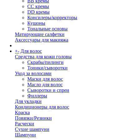
BB кремы
CC кремы
DD кремы
Консилеры/корректоры
Кушоны
Тональные основы
Матирующие салфетки
Аксессуары для макияжа
+
-
Для волос
Средства для кожи головы
Скрабы/пилинги
Тоники/сыворотки
Уход за волосами
Маски для волос
Масло для волос
Сыворотки и спреи
Филлеры
Для укладки
Кондиционеры для волос
Краска
Повязки/Резинки
Расчески
Сухие шампуни
Шампуни