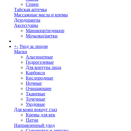
Спреи
Тайская аптечка
Массажные масла и кремы
Дезодоранты
Аксессуары
Маникюр/педикюр
Мочалки/щетки
+
-
Уход за лицом
Маски
Альгинатные
Гидрогелевые
Для контура лица
Карбокси
Кислородные
Ночные
Очищающие
Тканевые
Точечные
Уходовые
Для кожи вокруг глаз
Кремы для век
Патчи
Направленный уход
Сыворотки и ампулы