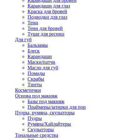
Карандаши для бровей
Карандаши для глаз
Краска для бровей
Подводки для глаз
Тени
Тени для бровей
Туши для ресниц
Для губ
Бальзамы
Блеск
Карандаши
Маски/патчи
Масло для губ
Помады
Скрабы
Тинты
Косметички
Основа под макияж
Базы под макияж
Праймеры/затирки для пор
Пудры, румяна, скульпторы
Пудры
Румяна/Хайлайтеры
Скульпторы
Тональные средства