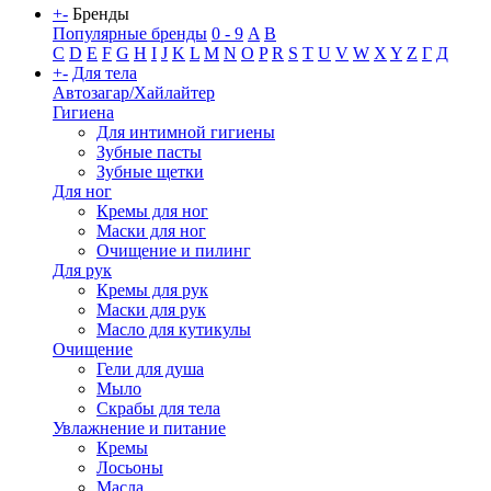
+
-
Бренды
Популярные бренды
0 - 9
A
B
C
D
E
F
G
H
I
J
K
L
M
N
O
P
R
S
T
U
V
W
X
Y
Z
Г
Д
+
-
Для тела
Автозагар/Хайлайтер
Гигиена
Для интимной гигиены
Зубные пасты
Зубные щетки
Для ног
Кремы для ног
Маски для ног
Очищение и пилинг
Для рук
Кремы для рук
Маски для рук
Масло для кутикулы
Очищение
Гели для душа
Мыло
Скрабы для тела
Увлажнение и питание
Кремы
Лосьоны
Масла