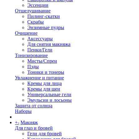
Эссенции
Отшелушивание
Пилинг-скатки
Скрабы
Энзимные пудры
Очищение
Аксессуары
Для снятия макияжа
Пенки/Гели
Тонизирование
Мисты/Спреи
Пэды
Тоники и тонеры
Увлажнение и питание
Кремы для лица
Кремы для шеи
Универсальные гели
Эмульсии и лосьоны
Защита от солнца
Наборы
+
-
Макияж
Для глаз и бровей
Гели для бровей