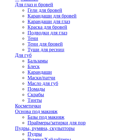
Для глаз и бровей
Гели для бровей
Карандаши для бровей
Карандаши для глаз
Краска для бровей
Подводки для глаз
Тени
Тени для бровей
Туши для ресниц
Для губ
Бальзамы
Блеск
Карандаши
Маски/патчи
Масло для губ
Помады
Скрабы
Тинты
Косметички
Основа под макияж
Базы под макияж
Праймеры/затирки для пор
Пудры, румяна, скульпторы
Пудры
Румяна/Хайлайтеры