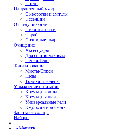
Патчи
Направленный уход
Сыворотки и ампулы
Эссенции
Отшелушивание
Пилинг-скатки
Скрабы
Энзимные пудры
Очищение
Аксессуары
Для снятия макияжа
Пенки/Гели
Тонизирование
Мисты/Спреи
Пэды
Тоники и тонеры
Увлажнение и питание
Кремы для лица
Кремы для шеи
Универсальные гели
Эмульсии и лосьоны
Защита от солнца
Наборы
+
-
Макияж