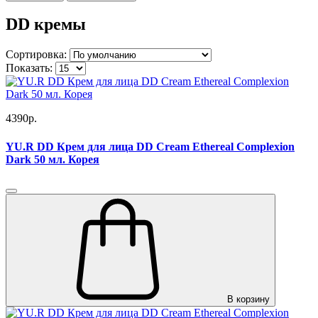
DD кремы
Сортировка:
Показать:
4390р.
YU.R DD Крем для лица DD Cream Ethereal Complexion
Dark 50 мл. Корея
В корзину