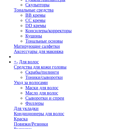
Скульпторы
Тональные средства
BB кремы
CC кремы
DD кремы
Консилеры/корректоры
Кушоны
Тональные основы
Матирующие салфетки
Аксессуары для макияжа
+
-
Для волос
Средства для кожи головы
Скрабы/пилинги
Тоники/сыворотки
Уход за волосами
Маски для волос
Масло для волос
Сыворотки и спреи
Филлеры
Для укладки
Кондиционеры для волос
Краска
Повязки/Резинки