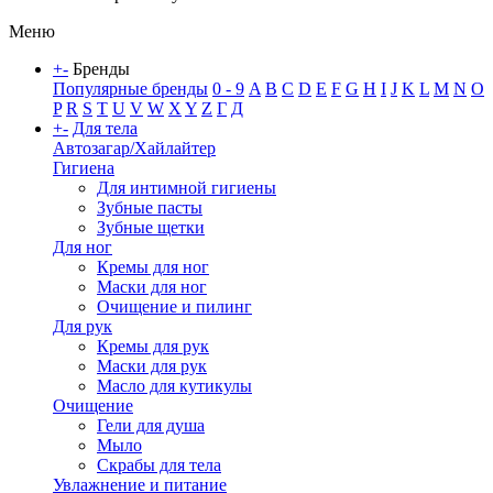
Меню
+
-
Бренды
Популярные бренды
0 - 9
A
B
C
D
E
F
G
H
I
J
K
L
M
N
O
P
R
S
T
U
V
W
X
Y
Z
Г
Д
+
-
Для тела
Автозагар/Хайлайтер
Гигиена
Для интимной гигиены
Зубные пасты
Зубные щетки
Для ног
Кремы для ног
Маски для ног
Очищение и пилинг
Для рук
Кремы для рук
Маски для рук
Масло для кутикулы
Очищение
Гели для душа
Мыло
Скрабы для тела
Увлажнение и питание