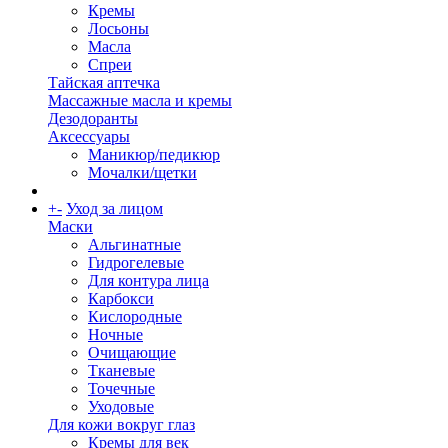
Кремы
Лосьоны
Масла
Спреи
Тайская аптечка
Массажные масла и кремы
Дезодоранты
Аксессуары
Маникюр/педикюр
Мочалки/щетки
+
-
Уход за лицом
Маски
Альгинатные
Гидрогелевые
Для контура лица
Карбокси
Кислородные
Ночные
Очищающие
Тканевые
Точечные
Уходовые
Для кожи вокруг глаз
Кремы для век