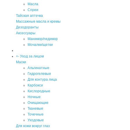
Масла
Спреи
Тайская аптечка
Массажные масла и кремы
Дезодоранты
Аксессуары
Маникюр/педикюр
Мочалки/щетки
+
-
Уход за лицом
Маски
Альгинатные
Гидрогелевые
Для контура лица
Карбокси
Кислородные
Ночные
Очищающие
Тканевые
Точечные
Уходовые
Для кожи вокруг глаз