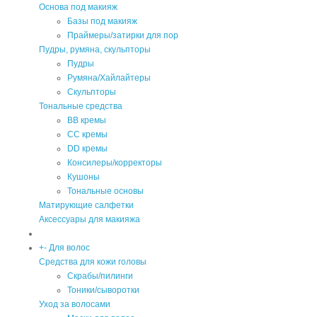
Основа под макияж
Базы под макияж
Праймеры/затирки для пор
Пудры, румяна, скульпторы
Пудры
Румяна/Хайлайтеры
Скульпторы
Тональные средства
BB кремы
CC кремы
DD кремы
Консилеры/корректоры
Кушоны
Тональные основы
Матирующие салфетки
Аксессуары для макияжа
+
-
Для волос
Средства для кожи головы
Скрабы/пилинги
Тоники/сыворотки
Уход за волосами