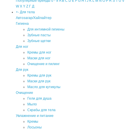
Популярные бренды
0 - 9
A
B
C
D
E
F
G
H
I
J
K
L
M
N
O
P
R
S
T
U
V
W
X
Y
Z
Г
Д
+
-
Для тела
Автозагар/Хайлайтер
Гигиена
Для интимной гигиены
Зубные пасты
Зубные щетки
Для ног
Кремы для ног
Маски для ног
Очищение и пилинг
Для рук
Кремы для рук
Маски для рук
Масло для кутикулы
Очищение
Гели для душа
Мыло
Скрабы для тела
Увлажнение и питание
Кремы
Лосьоны