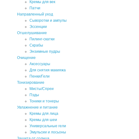
Кремы для век
Патчи
Направленный уход
Сыворотки и ампулы
Эссенции
Отшелушивание
Пилинг-скатки
Скрабы
Энзимные пудры
Очищение
Аксессуары
Для снятия макияжа
Пенки/Гели
Тонизирование
Мисты/Спреи
Пэды
Тоники и тонеры
Увлажнение и питание
Кремы для лица
Кремы для шеи
Универсальные гели
Эмульсии и лосьоны
Защита от солнца