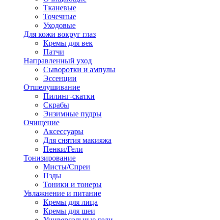
Тканевые
Точечные
Уходовые
Для кожи вокруг глаз
Кремы для век
Патчи
Направленный уход
Сыворотки и ампулы
Эссенции
Отшелушивание
Пилинг-скатки
Скрабы
Энзимные пудры
Очищение
Аксессуары
Для снятия макияжа
Пенки/Гели
Тонизирование
Мисты/Спреи
Пэды
Тоники и тонеры
Увлажнение и питание
Кремы для лица
Кремы для шеи
Универсальные гели