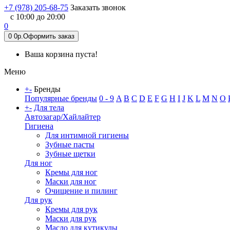
+7 (978) 205-68-75
Заказать звонок
с 10:00 до 20:00
0
0
0р.
Оформить заказ
Ваша корзина пуста!
Меню
+
-
Бренды
Популярные бренды
0 - 9
A
B
C
D
E
F
G
H
I
J
K
L
M
N
O
+
-
Для тела
Автозагар/Хайлайтер
Гигиена
Для интимной гигиены
Зубные пасты
Зубные щетки
Для ног
Кремы для ног
Маски для ног
Очищение и пилинг
Для рук
Кремы для рук
Маски для рук
Масло для кутикулы