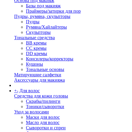
Основа под макияж
Базы под макияж
Праймеры/затирки для пор
Пудры, румяна, скульпторы
Пудры
Румяна/Хайлайтеры
Скульпторы
Тональные средства
BB кремы
CC кремы
DD кремы
Консилеры/корректоры
Кушоны
Тональные основы
Матирующие салфетки
Аксессуары для макияжа
+
-
Для волос
Средства для кожи головы
Скрабы/пилинги
Тоники/сыворотки
Уход за волосами
Маски для волос
Масло для волос
Сыворотки и спреи