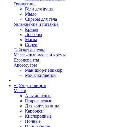
Очищение
Гели для душа
Мыло
Скрабы для тела
Увлажнение и питание
Кремы
Лосьоны
Масла
Спреи
Тайская аптечка
Массажные масла и кремы
Дезодоранты
Аксессуары
Маникюр/педикюр
Мочалки/щетки
+
-
Уход за лицом
Маски
Альгинатные
Гидрогелевые
Для контура лица
Карбокси
Кислородные
Ночные
Очищающие