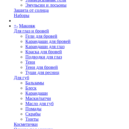
Эмульсии и лосьоны
Защита от солнца
Наборы
+
-
Макияж
Для глаз и бровей
Гели для бровей
Карандаши для бровей
Карандаши для глаз
Краска для бровей
Подводки для глаз
Тени
Тени для бровей
Туши для ресниц
Для губ
Бальзамы
Блеск
Карандаши
Маски/патчи
Масло для губ
Помады
Скрабы
Тинты
Косметички