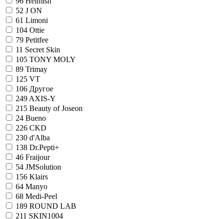
96
Heimish
52
J ON
61
Limoni
104
Ottie
79
Petitfee
11
Secret Skin
105
TONY MOLY
89
Trimay
125
VT
106
Другое
249
AXIS-Y
215
Beauty of Joseon
24
Bueno
226
CKD
230
d'Alba
138
Dr.Pepti+
46
Fraijour
54
JMSolution
156
Klairs
64
Manyo
68
Medi-Peel
189
ROUND LAB
211
SKIN1004