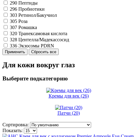
290
Пептиды
296
Пробиотики
303
Ретинол/Бакучиол
305
Роза
307
Ромашка
320
Транексамовая кислота
328
Центелла/Мадекассосид
336
Экзосомы PDRN
Для кожи вокруг глаз
Выберите подкатегорию
Кремы для век (26)
Патчи (20)
Сортировка:
Показать: