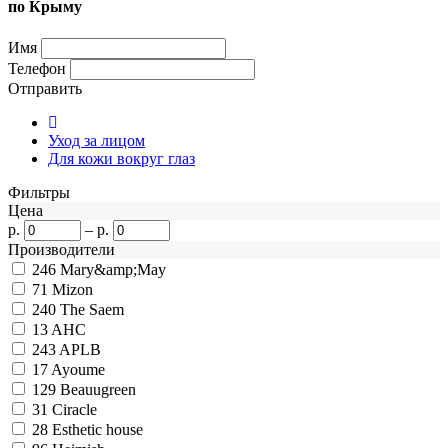
по Крыму
Имя
Телефон
Отправить
Уход за лицом
Для кожи вокруг глаз
Фильтры
Цена
р.
–
р.
Производители
246
Mary&amp;May
71
Mizon
240
The Saem
13
AHC
243
APLB
17
Ayoume
129
Beauugreen
31
Ciracle
28
Esthetic house