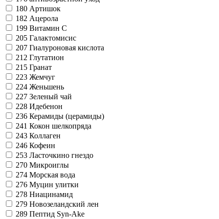
180
Артишок
182
Ацерола
199
Витамин С
205
Галактомисис
207
Гиалуроновая кислота
212
Глутатион
215
Гранат
223
Жемчуг
224
Женьшень
227
Зеленый чай
228
Идебенон
236
Керамиды (церамиды)
241
Кокон шелкопряда
243
Коллаген
246
Кофеин
253
Ласточкино гнездо
270
Микроиглы
274
Морская вода
276
Муцин улитки
278
Ниацинамид
279
Новозеландский лен
289
Пептид Syn-Ake