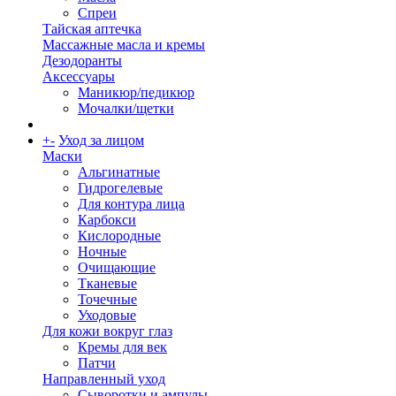
Спреи
Тайская аптечка
Массажные масла и кремы
Дезодоранты
Аксессуары
Маникюр/педикюр
Мочалки/щетки
+
-
Уход за лицом
Маски
Альгинатные
Гидрогелевые
Для контура лица
Карбокси
Кислородные
Ночные
Очищающие
Тканевые
Точечные
Уходовые
Для кожи вокруг глаз
Кремы для век
Патчи
Направленный уход
Сыворотки и ампулы