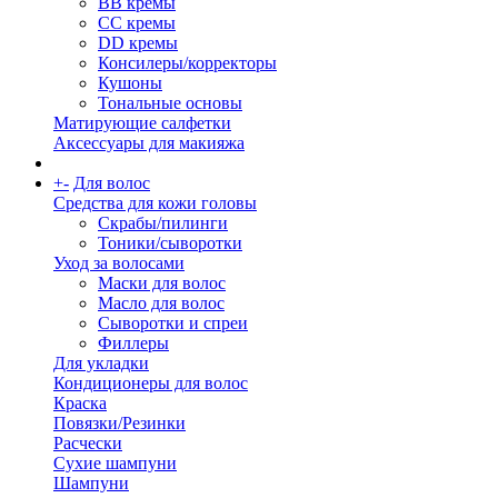
BB кремы
CC кремы
DD кремы
Консилеры/корректоры
Кушоны
Тональные основы
Матирующие салфетки
Аксессуары для макияжа
+
-
Для волос
Средства для кожи головы
Скрабы/пилинги
Тоники/сыворотки
Уход за волосами
Маски для волос
Масло для волос
Сыворотки и спреи
Филлеры
Для укладки
Кондиционеры для волос
Краска
Повязки/Резинки
Расчески
Сухие шампуни
Шампуни