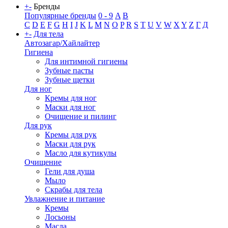
+
-
Бренды
Популярные бренды
0 - 9
A
B
C
D
E
F
G
H
I
J
K
L
M
N
O
P
R
S
T
U
V
W
X
Y
Z
Г
Д
+
-
Для тела
Автозагар/Хайлайтер
Гигиена
Для интимной гигиены
Зубные пасты
Зубные щетки
Для ног
Кремы для ног
Маски для ног
Очищение и пилинг
Для рук
Кремы для рук
Маски для рук
Масло для кутикулы
Очищение
Гели для душа
Мыло
Скрабы для тела
Увлажнение и питание
Кремы
Лосьоны
Масла