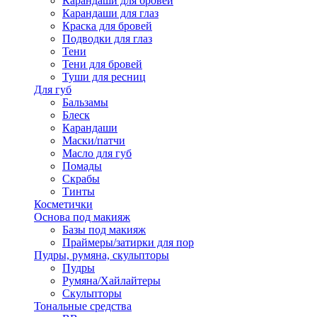
Карандаши для бровей
Карандаши для глаз
Краска для бровей
Подводки для глаз
Тени
Тени для бровей
Туши для ресниц
Для губ
Бальзамы
Блеск
Карандаши
Маски/патчи
Масло для губ
Помады
Скрабы
Тинты
Косметички
Основа под макияж
Базы под макияж
Праймеры/затирки для пор
Пудры, румяна, скульпторы
Пудры
Румяна/Хайлайтеры
Скульпторы
Тональные средства