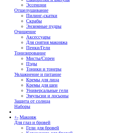
Эссенции
Отшелушивание
Пилинг-скатки
Скрабы
Энзимные пудры
Очищение
Аксессуары
Для снятия макияжа
Пенки/Гели
Тонизирование
Мисты/Спреи
Пэды
Тоники и тонеры
Увлажнение и питание
Кремы для лица
Кремы для шеи
Универсальные гели
Эмульсии и лосьоны
Защита от солнца
Наборы
+
-
Макияж
Для глаз и бровей
Гели для бровей