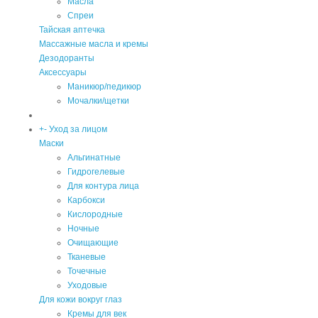
Масла
Спреи
Тайская аптечка
Массажные масла и кремы
Дезодоранты
Аксессуары
Маникюр/педикюр
Мочалки/щетки
+
-
Уход за лицом
Маски
Альгинатные
Гидрогелевые
Для контура лица
Карбокси
Кислородные
Ночные
Очищающие
Тканевые
Точечные
Уходовые
Для кожи вокруг глаз
Кремы для век