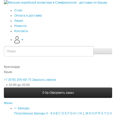
О нас
Оплата и доставка
Акции
Новости
Контакты
Краснодар
Крым
+7 (978) 205-68-75
Заказать звонок
с 10:00 до 20:00
0
0р.
Оформить заказ
Меню
+
-
Бренды
Популярные бренды
0 - 9
A
B
C
D
E
F
G
H
I
J
K
L
M
N
O
P
R
S
T
U
V