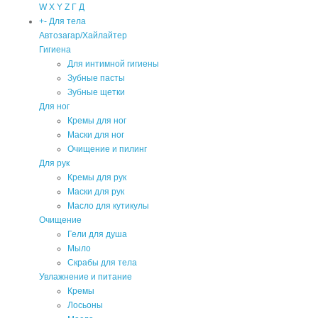
W
X
Y
Z
Г
Д
+
-
Для тела
Автозагар/Хайлайтер
Гигиена
Для интимной гигиены
Зубные пасты
Зубные щетки
Для ног
Кремы для ног
Маски для ног
Очищение и пилинг
Для рук
Кремы для рук
Маски для рук
Масло для кутикулы
Очищение
Гели для душа
Мыло
Скрабы для тела
Увлажнение и питание
Кремы
Лосьоны