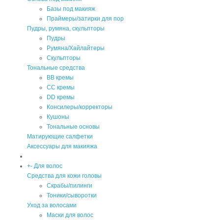
Базы под макияж
Праймеры/затирки для пор
Пудры, румяна, скульпторы
Пудры
Румяна/Хайлайтеры
Скульпторы
Тональные средства
BB кремы
CC кремы
DD кремы
Консилеры/корректоры
Кушоны
Тональные основы
Матирующие салфетки
Аксессуары для макияжа
+
-
Для волос
Средства для кожи головы
Скрабы/пилинги
Тоники/сыворотки
Уход за волосами
Маски для волос