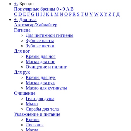
+
-
Бренды
Популярные бренды
0 - 9
A
B
C
D
E
F
G
H
I
J
K
L
M
N
O
P
R
S
T
U
V
W
X
Y
Z
Г
Д
+
-
Для тела
Автозагар/Хайлайтер
Гигиена
Для интимной гигиены
Зубные пасты
Зубные щетки
Для ног
Кремы для ног
Маски для ног
Очищение и пилинг
Для рук
Кремы для рук
Маски для рук
Масло для кутикулы
Очищение
Гели для душа
Мыло
Скрабы для тела
Увлажнение и питание
Кремы
Лосьоны
Масла