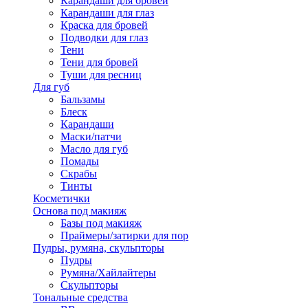
Карандаши для бровей
Карандаши для глаз
Краска для бровей
Подводки для глаз
Тени
Тени для бровей
Туши для ресниц
Для губ
Бальзамы
Блеск
Карандаши
Маски/патчи
Масло для губ
Помады
Скрабы
Тинты
Косметички
Основа под макияж
Базы под макияж
Праймеры/затирки для пор
Пудры, румяна, скульпторы
Пудры
Румяна/Хайлайтеры
Скульпторы
Тональные средства