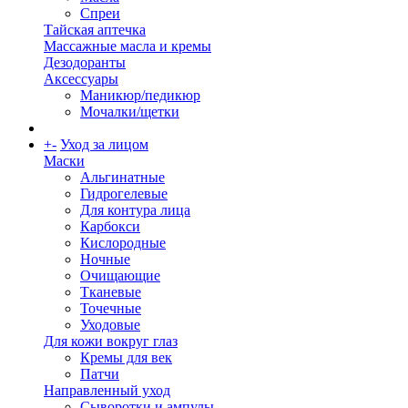
Спреи
Тайская аптечка
Массажные масла и кремы
Дезодоранты
Аксессуары
Маникюр/педикюр
Мочалки/щетки
+
-
Уход за лицом
Маски
Альгинатные
Гидрогелевые
Для контура лица
Карбокси
Кислородные
Ночные
Очищающие
Тканевые
Точечные
Уходовые
Для кожи вокруг глаз
Кремы для век
Патчи
Направленный уход
Сыворотки и ампулы