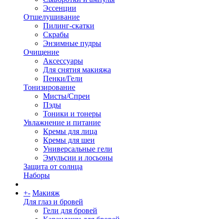
Эссенции
Отшелушивание
Пилинг-скатки
Скрабы
Энзимные пудры
Очищение
Аксессуары
Для снятия макияжа
Пенки/Гели
Тонизирование
Мисты/Спреи
Пэды
Тоники и тонеры
Увлажнение и питание
Кремы для лица
Кремы для шеи
Универсальные гели
Эмульсии и лосьоны
Защита от солнца
Наборы
+
-
Макияж
Для глаз и бровей
Гели для бровей