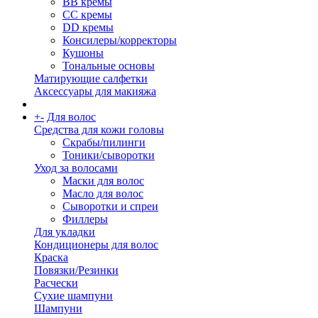
BB кремы
CC кремы
DD кремы
Консилеры/корректоры
Кушоны
Тональные основы
Матирующие салфетки
Аксессуары для макияжа
+
-
Для волос
Средства для кожи головы
Скрабы/пилинги
Тоники/сыворотки
Уход за волосами
Маски для волос
Масло для волос
Сыворотки и спреи
Филлеры
Для укладки
Кондиционеры для волос
Краска
Повязки/Резинки
Расчески
Сухие шампуни
Шампуни