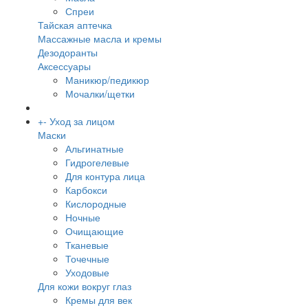
Спреи
Тайская аптечка
Массажные масла и кремы
Дезодоранты
Аксессуары
Маникюр/педикюр
Мочалки/щетки
+
-
Уход за лицом
Маски
Альгинатные
Гидрогелевые
Для контура лица
Карбокси
Кислородные
Ночные
Очищающие
Тканевые
Точечные
Уходовые
Для кожи вокруг глаз
Кремы для век