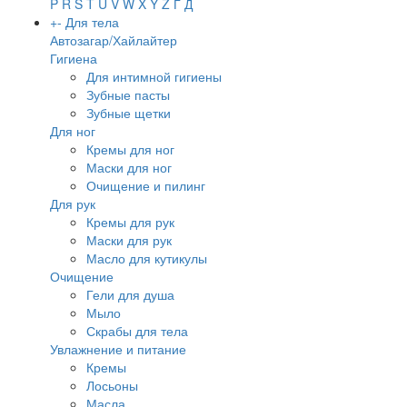
P
R
S
T
U
V
W
X
Y
Z
Г
Д
+
-
Для тела
Автозагар/Хайлайтер
Гигиена
Для интимной гигиены
Зубные пасты
Зубные щетки
Для ног
Кремы для ног
Маски для ног
Очищение и пилинг
Для рук
Кремы для рук
Маски для рук
Масло для кутикулы
Очищение
Гели для душа
Мыло
Скрабы для тела
Увлажнение и питание
Кремы
Лосьоны
Масла