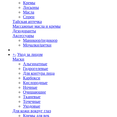
Кремы
Лосьоны
Масла
Спреи
Тайская аптечка
Массажные масла и кремы
Дезодоранты
Аксессуары
Маникюр/педикюр
Мочалки/щетки
+
-
Уход за лицом
Маски
Альгинатные
Гидрогелевые
Для контура лица
Карбокси
Кислородные
Ночные
Очищающие
Тканевые
Точечные
Уходовые
Для кожи вокруг глаз
Кремы для век