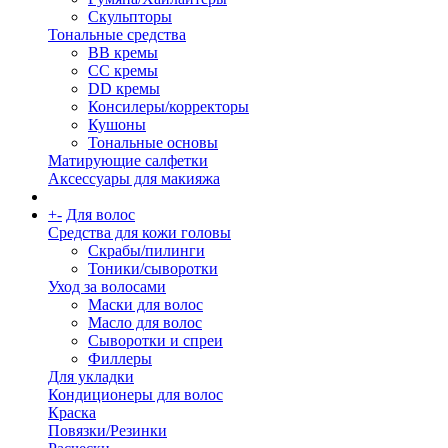
Скульпторы
Тональные средства
BB кремы
CC кремы
DD кремы
Консилеры/корректоры
Кушоны
Тональные основы
Матирующие салфетки
Аксессуары для макияжа
+
-
Для волос
Средства для кожи головы
Скрабы/пилинги
Тоники/сыворотки
Уход за волосами
Маски для волос
Масло для волос
Сыворотки и спреи
Филлеры
Для укладки
Кондиционеры для волос
Краска
Повязки/Резинки