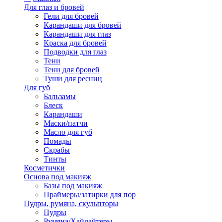
Для глаз и бровей
Гели для бровей
Карандаши для бровей
Карандаши для глаз
Краска для бровей
Подводки для глаз
Тени
Тени для бровей
Туши для ресниц
Для губ
Бальзамы
Блеск
Карандаши
Маски/патчи
Масло для губ
Помады
Скрабы
Тинты
Косметички
Основа под макияж
Базы под макияж
Праймеры/затирки для пор
Пудры, румяна, скульпторы
Пудры
Румяна/Хайлайтеры