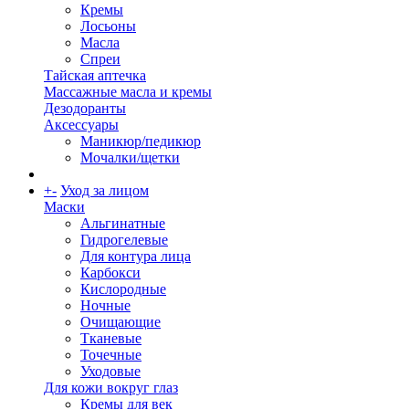
Кремы
Лосьоны
Масла
Спреи
Тайская аптечка
Массажные масла и кремы
Дезодоранты
Аксессуары
Маникюр/педикюр
Мочалки/щетки
+
-
Уход за лицом
Маски
Альгинатные
Гидрогелевые
Для контура лица
Карбокси
Кислородные
Ночные
Очищающие
Тканевые
Точечные
Уходовые
Для кожи вокруг глаз
Кремы для век