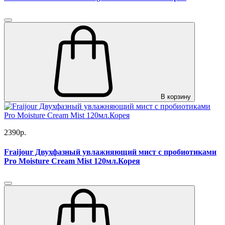
В корзину
2390р.
Fraijour Двухфазный увлажняющий мист с пробиотиками
Pro Moisture Cream Mist 120мл.Корея