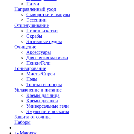
Патчи
Направленный уход
Сыворотки и ампулы
Эссенции
Отшелушивание
Пилинг-скатки
Скрабы
Энзимные пудры
Очищение
Аксессуары
Для снятия макияжа
Пенки/Гели
Тонизирование
Мисты/Спреи
Пэды
Тоники и тонеры
Увлажнение и питание
Кремы для лица
Кремы для шеи
Универсальные гели
Эмульсии и лосьоны
Защита от солнца
Наборы
+
-
Макияж