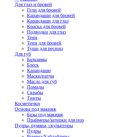
Для глаз и бровей
Гели для бровей
Карандаши для бровей
Карандаши для глаз
Краска для бровей
Подводки для глаз
Тени
Тени для бровей
Туши для ресниц
Для губ
Бальзамы
Блеск
Карандаши
Маски/патчи
Масло для губ
Помады
Скрабы
Тинты
Косметички
Основа под макияж
Базы под макияж
Праймеры/затирки для пор
Пудры, румяна, скульпторы
Пудры
Румяна/Хайлайтеры