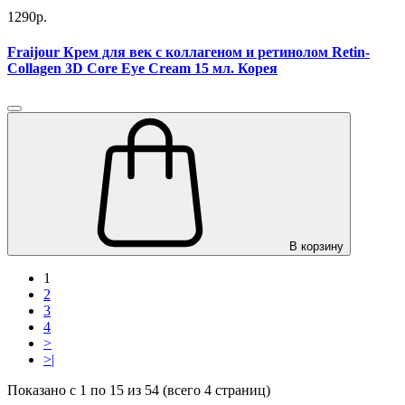
1290р.
Fraijour Крем для век с коллагеном и ретинолом Retin-
Collagen 3D Core Eye Cream 15 мл. Корея
В корзину
1
2
3
4
>
>|
Показано с 1 по 15 из 54 (всего 4 страниц)