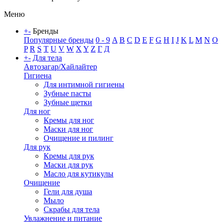
Меню
+
-
Бренды
Популярные бренды
0 - 9
A
B
C
D
E
F
G
H
I
J
K
L
M
N
O
P
R
S
T
U
V
W
X
Y
Z
Г
Д
+
-
Для тела
Автозагар/Хайлайтер
Гигиена
Для интимной гигиены
Зубные пасты
Зубные щетки
Для ног
Кремы для ног
Маски для ног
Очищение и пилинг
Для рук
Кремы для рук
Маски для рук
Масло для кутикулы
Очищение
Гели для душа
Мыло
Скрабы для тела
Увлажнение и питание