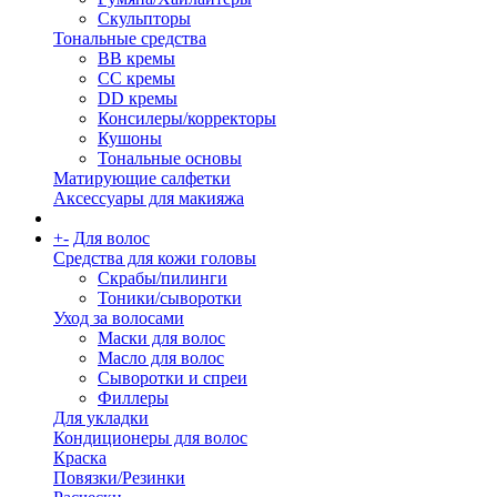
Скульпторы
Тональные средства
BB кремы
CC кремы
DD кремы
Консилеры/корректоры
Кушоны
Тональные основы
Матирующие салфетки
Аксессуары для макияжа
+
-
Для волос
Средства для кожи головы
Скрабы/пилинги
Тоники/сыворотки
Уход за волосами
Маски для волос
Масло для волос
Сыворотки и спреи
Филлеры
Для укладки
Кондиционеры для волос
Краска
Повязки/Резинки