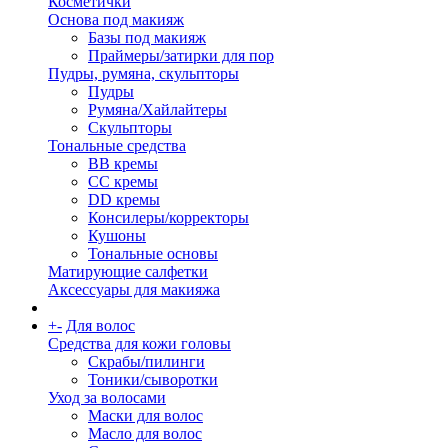
Косметички
Основа под макияж
Базы под макияж
Праймеры/затирки для пор
Пудры, румяна, скульпторы
Пудры
Румяна/Хайлайтеры
Скульпторы
Тональные средства
BB кремы
CC кремы
DD кремы
Консилеры/корректоры
Кушоны
Тональные основы
Матирующие салфетки
Аксессуары для макияжа
+
-
Для волос
Средства для кожи головы
Скрабы/пилинги
Тоники/сыворотки
Уход за волосами
Маски для волос
Масло для волос