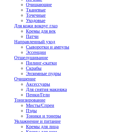
Очищающие
Тканевые
Точечные
Уходовые
Для кожи вокруг глаз
Кремы для век
Патчи
Направленный уход
Сыворотки и ампулы
Эссенции
Отшелушивание
Пилинг-скатки
Скрабы
Энзимные пудры
Очищение
Аксессуары
Для снятия макияжа
Пенки/Гели
Тонизирование
Мисты/Спреи
Пэды
Тоники и тонеры
Увлажнение и питание
Кремы для лица
Кремы для шеи