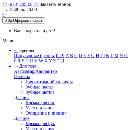
+7 (978) 205-68-75
Заказать звонок
с 10:00 до 20:00
0
0
0р.
Оформить заказ
Ваша корзина пуста!
Меню
+
-
Бренды
Популярные бренды
0 - 9
A
B
C
D
E
F
G
H
I
J
K
L
M
N
O
P
R
S
T
U
V
W
X
Y
Z
Г
Д
+
-
Для тела
Автозагар/Хайлайтер
Гигиена
Для интимной гигиены
Зубные пасты
Зубные щетки
Для ног
Кремы для ног
Маски для ног
Очищение и пилинг
Для рук
Кремы для рук
Маски для рук