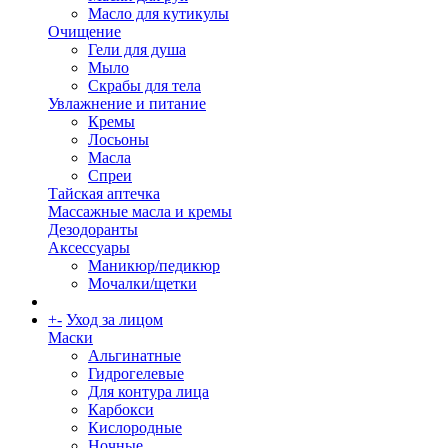
Масло для кутикулы
Очищение
Гели для душа
Мыло
Скрабы для тела
Увлажнение и питание
Кремы
Лосьоны
Масла
Спреи
Тайская аптечка
Массажные масла и кремы
Дезодоранты
Аксессуары
Маникюр/педикюр
Мочалки/щетки
+
-
Уход за лицом
Маски
Альгинатные
Гидрогелевые
Для контура лица
Карбокси
Кислородные
Ночные