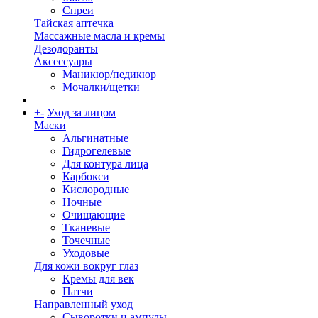
Спреи
Тайская аптечка
Массажные масла и кремы
Дезодоранты
Аксессуары
Маникюр/педикюр
Мочалки/щетки
+
-
Уход за лицом
Маски
Альгинатные
Гидрогелевые
Для контура лица
Карбокси
Кислородные
Ночные
Очищающие
Тканевые
Точечные
Уходовые
Для кожи вокруг глаз
Кремы для век
Патчи
Направленный уход
Сыворотки и ампулы