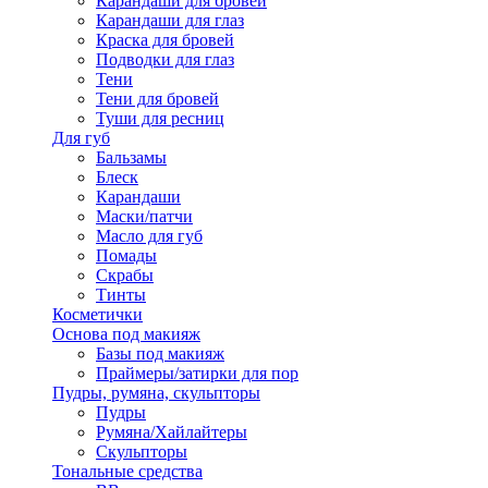
Карандаши для бровей
Карандаши для глаз
Краска для бровей
Подводки для глаз
Тени
Тени для бровей
Туши для ресниц
Для губ
Бальзамы
Блеск
Карандаши
Маски/патчи
Масло для губ
Помады
Скрабы
Тинты
Косметички
Основа под макияж
Базы под макияж
Праймеры/затирки для пор
Пудры, румяна, скульпторы
Пудры
Румяна/Хайлайтеры
Скульпторы
Тональные средства