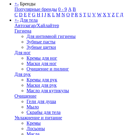
+
-
Бренды
Популярные бренды
0 - 9
A
B
C
D
E
F
G
H
I
J
K
L
M
N
O
P
R
S
T
U
V
W
X
Y
Z
Г
Д
+
-
Для тела
Автозагар/Хайлайтер
Гигиена
Для интимной гигиены
Зубные пасты
Зубные щетки
Для ног
Кремы для ног
Маски для ног
Очищение и пилинг
Для рук
Кремы для рук
Маски для рук
Масло для кутикулы
Очищение
Гели для душа
Мыло
Скрабы для тела
Увлажнение и питание
Кремы
Лосьоны
Масла