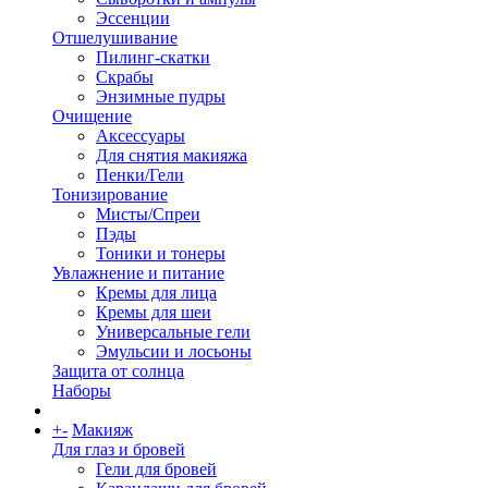
Эссенции
Отшелушивание
Пилинг-скатки
Скрабы
Энзимные пудры
Очищение
Аксессуары
Для снятия макияжа
Пенки/Гели
Тонизирование
Мисты/Спреи
Пэды
Тоники и тонеры
Увлажнение и питание
Кремы для лица
Кремы для шеи
Универсальные гели
Эмульсии и лосьоны
Защита от солнца
Наборы
+
-
Макияж
Для глаз и бровей
Гели для бровей