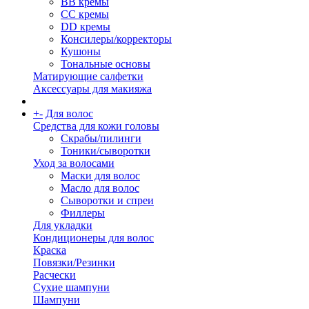
BB кремы
CC кремы
DD кремы
Консилеры/корректоры
Кушоны
Тональные основы
Матирующие салфетки
Аксессуары для макияжа
+
-
Для волос
Средства для кожи головы
Скрабы/пилинги
Тоники/сыворотки
Уход за волосами
Маски для волос
Масло для волос
Сыворотки и спреи
Филлеры
Для укладки
Кондиционеры для волос
Краска
Повязки/Резинки
Расчески
Сухие шампуни
Шампуни