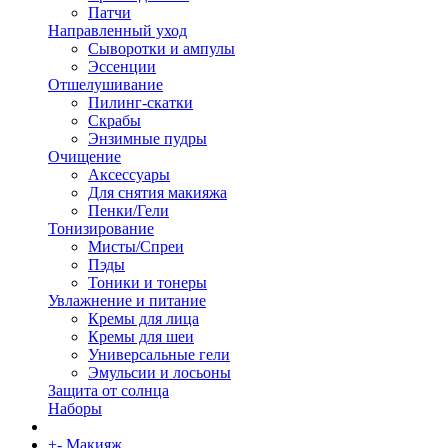
Патчи
Направленный уход
Сыворотки и ампулы
Эссенции
Отшелушивание
Пилинг-скатки
Скрабы
Энзимные пудры
Очищение
Аксессуары
Для снятия макияжа
Пенки/Гели
Тонизирование
Мисты/Спреи
Пэды
Тоники и тонеры
Увлажнение и питание
Кремы для лица
Кремы для шеи
Универсальные гели
Эмульсии и лосьоны
Защита от солнца
Наборы
+
-
Макияж