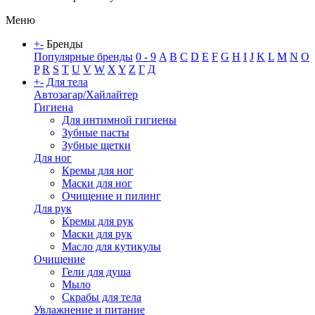
Меню
+
-
Бренды
Популярные бренды
0 - 9
A
B
C
D
E
F
G
H
I
J
K
L
M
N
O
P
R
S
T
U
V
W
X
Y
Z
Г
Д
+
-
Для тела
Автозагар/Хайлайтер
Гигиена
Для интимной гигиены
Зубные пасты
Зубные щетки
Для ног
Кремы для ног
Маски для ног
Очищение и пилинг
Для рук
Кремы для рук
Маски для рук
Масло для кутикулы
Очищение
Гели для душа
Мыло
Скрабы для тела
Увлажнение и питание