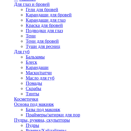
Для глаз и бровей
Гели для бровей
Карандаши для бровей
Карандаши для глаз
Краска для бровей
Подводки для глаз
Тени
Тени для бровей
Туши для ресниц
Для губ
Бальзамы
Блеск
Карандаши
Маски/патчи
Масло для губ
Помады
Скрабы
Тинты
Косметички
Основа под макияж
Базы под макияж
Праймеры/затирки для пор
Пудры, румяна, скульпторы
Пудры
Румяна/Хайлайтеры