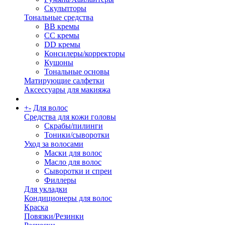
Скульпторы
Тональные средства
BB кремы
CC кремы
DD кремы
Консилеры/корректоры
Кушоны
Тональные основы
Матирующие салфетки
Аксессуары для макияжа
+
-
Для волос
Средства для кожи головы
Скрабы/пилинги
Тоники/сыворотки
Уход за волосами
Маски для волос
Масло для волос
Сыворотки и спреи
Филлеры
Для укладки
Кондиционеры для волос
Краска
Повязки/Резинки