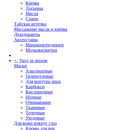
Кремы
Лосьоны
Масла
Спреи
Тайская аптечка
Массажные масла и кремы
Дезодоранты
Аксессуары
Маникюр/педикюр
Мочалки/щетки
+
-
Уход за лицом
Маски
Альгинатные
Гидрогелевые
Для контура лица
Карбокси
Кислородные
Ночные
Очищающие
Тканевые
Точечные
Уходовые
Для кожи вокруг глаз
Кремы для век