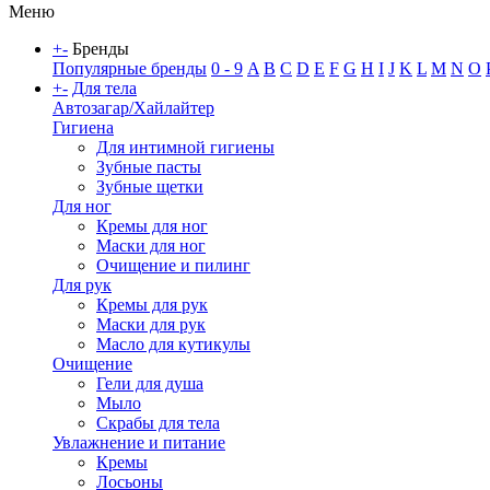
Меню
+
-
Бренды
Популярные бренды
0 - 9
A
B
C
D
E
F
G
H
I
J
K
L
M
N
O
+
-
Для тела
Автозагар/Хайлайтер
Гигиена
Для интимной гигиены
Зубные пасты
Зубные щетки
Для ног
Кремы для ног
Маски для ног
Очищение и пилинг
Для рук
Кремы для рук
Маски для рук
Масло для кутикулы
Очищение
Гели для душа
Мыло
Скрабы для тела
Увлажнение и питание
Кремы
Лосьоны