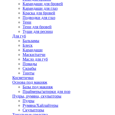
Карандаши для бровей
Карандаши для глаз
Краска для бровей
Подводки для глаз
Тени
Тени для бровей
Туши для ресниц
Для губ
Бальзамы
Блеск
Карандаши
Маски/патчи
Масло для губ
Помады
Скрабы
Тинты
Косметички
Основа под макияж
Базы под макияж
Праймеры/затирки для пор
Пудры, румяна, скульпторы
Пудры
Румяна/Хайлайтеры
Скульпторы
Тональные средства