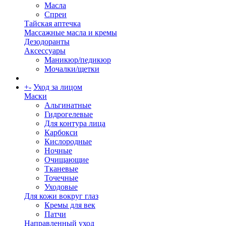
Масла
Спреи
Тайская аптечка
Массажные масла и кремы
Дезодоранты
Аксессуары
Маникюр/педикюр
Мочалки/щетки
+
-
Уход за лицом
Маски
Альгинатные
Гидрогелевые
Для контура лица
Карбокси
Кислородные
Ночные
Очищающие
Тканевые
Точечные
Уходовые
Для кожи вокруг глаз
Кремы для век
Патчи
Направленный уход