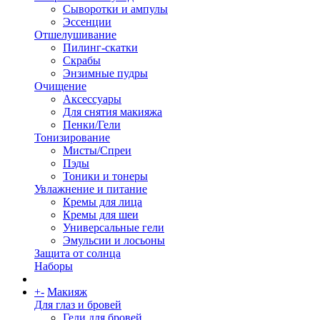
Сыворотки и ампулы
Эссенции
Отшелушивание
Пилинг-скатки
Скрабы
Энзимные пудры
Очищение
Аксессуары
Для снятия макияжа
Пенки/Гели
Тонизирование
Мисты/Спреи
Пэды
Тоники и тонеры
Увлажнение и питание
Кремы для лица
Кремы для шеи
Универсальные гели
Эмульсии и лосьоны
Защита от солнца
Наборы
+
-
Макияж
Для глаз и бровей
Гели для бровей