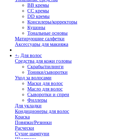
BB кремы
CC кремы
DD кремы
Консилеры/корректоры
Кушоны
Тональные основы
Матирующие салфетки
Аксессуары для макияжа
+
-
Для волос
Средства для кожи головы
Скрабы/пилинги
Тоники/сыворотки
Уход за волосами
Маски для волос
Масло для волос
Сыворотки и спреи
Филлеры
Для укладки
Кондиционеры для волос
Краска
Повязки/Резинки
Расчески
Сухие шампуни