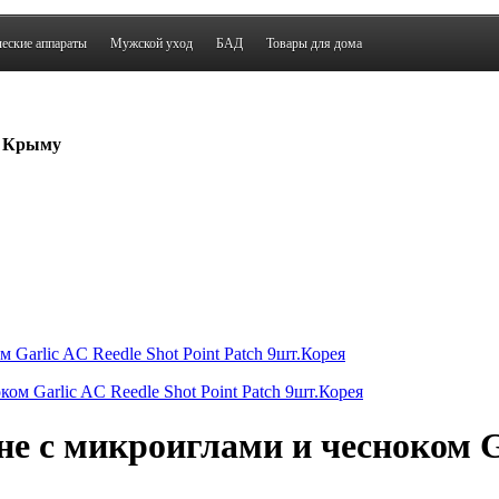
еские аппараты
Мужской уход
БАД
Товары для дома
о Крыму
Garlic AC Reedle Shot Point Patch 9шт.Корея
 с микроиглами и чесноком Ga