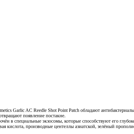
etics Garlic AC Reedle Shot Point Patch обладают антибактери
отвращают появление постакне.
ключён в специальные экзосомы, которые способствуют его гл
я кислота, производные центеллы азиатской, зелёный прополис)