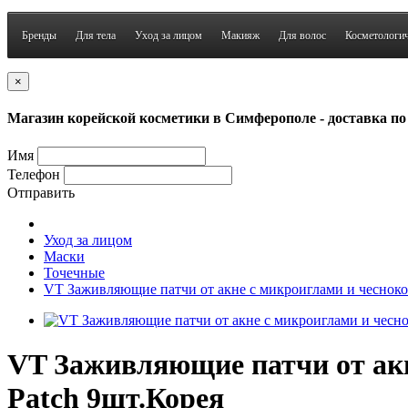
Бренды
Для тела
Уход за лицом
Макияж
Для волос
Косметологич
×
Магазин корейской косметики в Симферополе - доставка п
Имя
Телефон
Отправить
Уход за лицом
Маски
Точечные
VT Заживляющие патчи от акне с микроиглами и чесноком 
VT Заживляющие патчи от акне
Patch 9шт.Корея