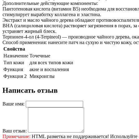
Дополнительные действующие компоненты:
Пантотеновая кислота (витамин B5) необходима для восстанов
стимулирует выработку коллагена и эластина.
Экстракт и масло чайного дерева обладают противовоспалите
BHA (салициловая кислота) растворяет загрязнения в порах, за
устраняет жирный блеск.
Терпинен-4-ол (4-Terpineol) — производное чайного дерева, 
Способ применения: нанесите патч на сухую и чистую кожу, ост
Свойства
Назначение
Точечные
Тип кожи
для всех типов кожи
Функция
акне и воспаления
Функция 2
Микроиглы
Написать отзыв
Ваше имя:
Ваш отзыв:
Примечание:
HTML разметка не поддерживается! Используйте 